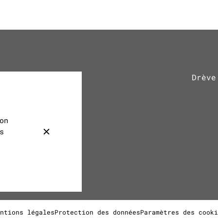
Drève
on
s
ntions légales
Protection des données
Paramètres des cooki