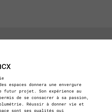
ncx
ie
des espaces donnera une envergure
e futur projet. Son expérience au
permis de se consacrer à sa passion,
olumétrie. Réussir à donner vie et
pace sont ses qualités qui